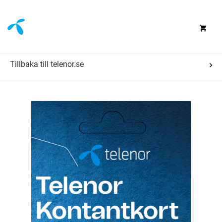
Telenor
Prepaid
Surf
10GB,
31
Tillbaka till telenor.se
dagar