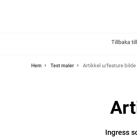
Artikkel u/feature
Tillbaka til
Artikkel u/feature bilde
Hem
Test maler
Art
Ingress s