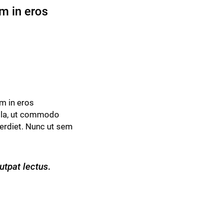
m in eros
m in eros
ulla, ut commodo
perdiet. Nunc ut sem
utpat lectus.