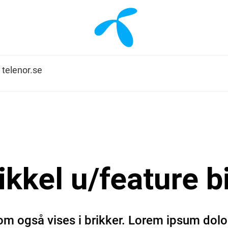
 bilde
l telenor.se
ikkel u/feature b
om også vises i brikker. Lorem ipsum dolor